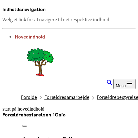
Indholdsnavigation
Vælg et link for at navigere til det respektive indhold.
gå til
Hovedindhold
Menu
Forside
Forældresamarbejde
Forældrebestyrelse
start på hovedindhold
Forældrebestyrelsen i Gaia
senest opdateret 4. august 2026