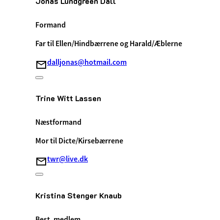
Jonas Lundgreen Dall
Formand
Far til Ellen/Hindbærrene og Harald/Æblerne
dalljonas@hotmail.com
Trine Witt Lassen
Næstformand
Mor til Dicte/Kirsebærrene
twr@live.dk
Kristina Stenger Knaub
Best. medlem