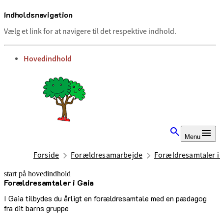
Indholdsnavigation
Vælg et link for at navigere til det respektive indhold.
gå til
Hovedindhold
Menu
Forside
Forældresamarbejde
Forældresamtaler i
start på hovedindhold
Forældresamtaler i Gaia
senest opdateret 1. juli 2025
I Gaia tilbydes du årligt en forældresamtale med en pædagog
fra dit barns gruppe