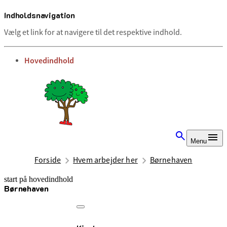
Indholdsnavigation
Vælg et link for at navigere til det respektive indhold.
gå til
Hovedindhold
Menu
Forside
Hvem arbejder her
Børnehaven
start på hovedindhold
Børnehaven
senest opdateret 8. april 2026