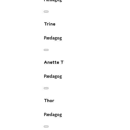
Trine
Pædagog
Anette T
Pædagog
Thor
Pædagog