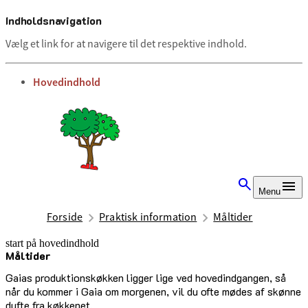
Indholdsnavigation
Vælg et link for at navigere til det respektive indhold.
gå til
Hovedindhold
Menu
Forside
Praktisk information
Måltider
start på hovedindhold
Måltider
senest opdateret 1. juli 2025
Gaias produktionskøkken ligger lige ved hovedindgangen, så
når du kommer i Gaia om morgenen, vil du ofte mødes af skønne
dufte fra køkkenet.