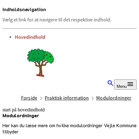
Indholdsnavigation
Vælg et link for at navigere til det respektive indhold.
gå til
Hovedindhold
Menu
Forside
Praktisk information
Modulordninger
start på hovedindhold
Modulordninger
senest opdateret 15. august 2025
Her kan du læse mere om hvilke modulordninger Vejle Kommune
tilbyder