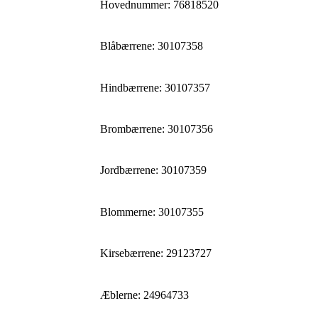
Hovednummer: 76818520
Blåbærrene: 30107358
Hindbærrene: 30107357
Brombærrene: 30107356
Jordbærrene: 30107359
Blommerne: 30107355
Kirsebærrene: 29123727
Æblerne: 24964733