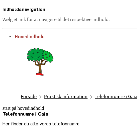
Indholdsnavigation
Vælg et link for at navigere til det respektive indhold.
gå til
Hovedindhold
Forside
Praktisk information
Telefonnumre i Gai
start på hovedindhold
Telefonnumre i Gaia
senest opdateret 1. juli 2025
Her finder du alle vores telefonnumre