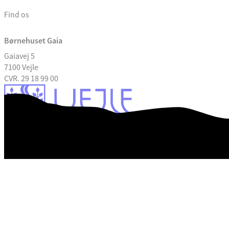
Find os
Børnehuset Gaia
Gaiavej 5
7100 Vejle
CVR. 29 18 99 00
Tilgængelighedserklæring
Databeskyttelse
Kontrolrapport