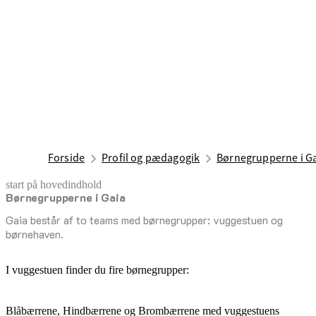
Forside
Profil og pædagogik
Børnegrupperne i G
start på hovedindhold
Børnegrupperne i Gaia
senest opdateret 7. august 2026
Gaia består af to teams med børnegrupper: vuggestuen og
børnehaven.
I vuggestuen finder du fire børnegrupper:
Blåbærrene, Hindbærrene og Brombærrene med vuggestuens