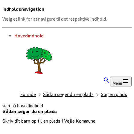
Indholdsnavigation
Vælg et link for at navigere til det respektive indhold.
gå til
Hovedindhold
Menu
Forside
Sådan søger du en plads
Søg en plads
start på hovedindhold
Sådan søger du en plads
senest opdateret 3. juli 2025
Skriv dit barn op til en plads i Vejle Kommune